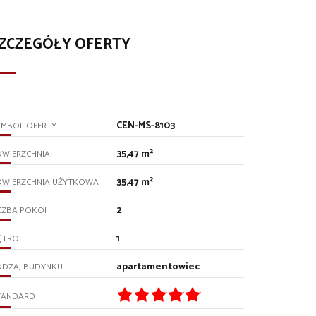
ZCZEGÓŁY OFERTY
CEN-MS-8103
YMBOL OFERTY
35,47 m²
OWIERZCHNIA
35,47 m²
OWIERZCHNIA UŻYTKOWA
2
CZBA POKOI
1
ĘTRO
apartamentowiec
ODZAJ BUDYNKU
TANDARD