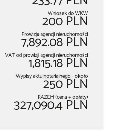
233.77 PLN
Wniosek do WKW
200 PLN
Prowizja agencji nieruchomości
7,892.08 PLN
VAT od prowizji agencji nieruchomości
1,815.18 PLN
Wypisy aktu notarialnego - około
250 PLN
RAZEM (cena + opłaty)
327,090.4 PLN