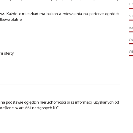
LI
m2.
Każde
z
mieszkań ma balkon a mieszkania na parterze ogródek.
S
tkowo płatne.
B
O
W
i oferty.
st na podstawie oględzin nieruchomości oraz informacji uzyskanych od
kreślonej w art. 66 i następnych K.C.