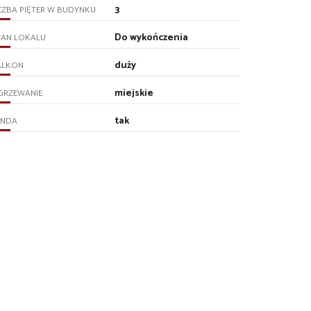
3
CZBA PIĘTER W BUDYNKU
Do wykończenia
TAN LOKALU
duży
ALKON
miejskie
GRZEWANIE
tak
INDA