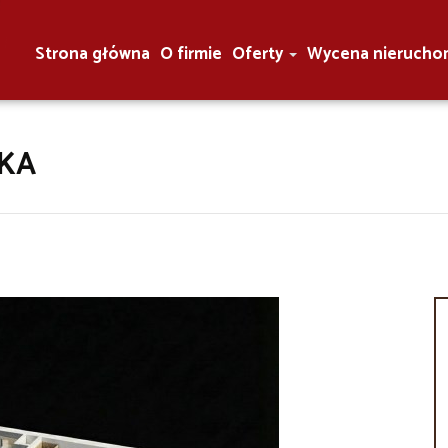
Strona główna
O firmie
Oferty
Wycena nierucho
KA