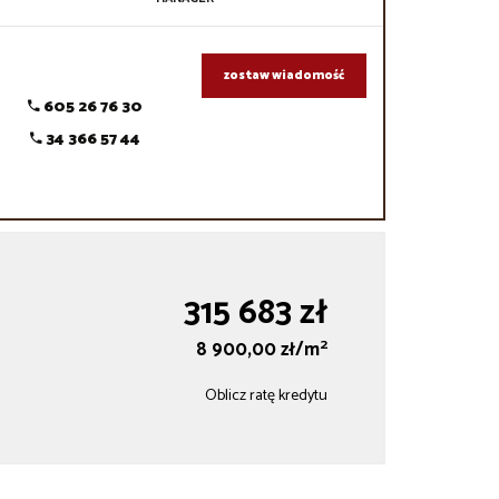
zostaw wiadomość
605 26 76 30
34 366 57 44
315 683 zł
2
8 900,00 zł/m
Oblicz ratę kredytu