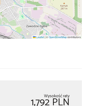
Leaflet
|
©
OpenStreetMap
contributors
Wysokość raty
1,792 PLN