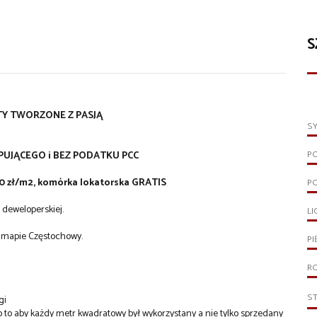
S
Y TWORZONE Z PASJĄ
S
P
PUJĄCEGO i BEZ PODATKU PCC
zł/m2, komórka lokatorska GRATIS
P
 deweloperskiej.
LI
 mapie Częstochowy.
PI
R
S
gi
to aby każdy metr kwadratowy był wykorzystany a nie tylko sprzedany