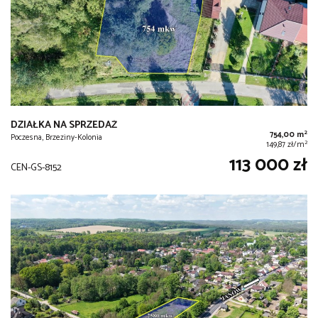
DZIAŁKA NA SPRZEDAŻ
2
754,00 m
Poczesna, Brzeziny-Kolonia
2
149,87 zł/m
113 000 zł
CEN-GS-8152