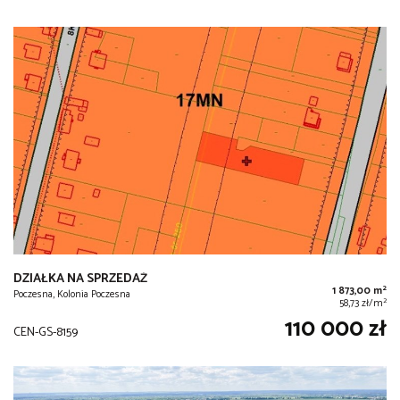
DZIAŁKA NA SPRZEDAŻ
2
1 873,00 m
Poczesna, Kolonia Poczesna
2
58,73 zł/m
110 000 zł
CEN-GS-8159