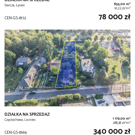
DZIAŁKA NA SPRZEDAŻ
2
855,00 m
Starcza, Łysiec
2
91,23 zł/m
78 000 zł
CEN-GS-8172
DZIAŁKA NA SPRZEDAŻ
2
1 179,00 m
Częstochowa, Lisiniec
2
288,38 zł/m
340 000 zł
CEN-GS-8169