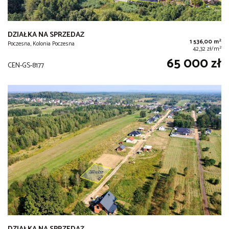
DZIAŁKA NA SPRZEDAŻ
2
1 536,00 m
Poczesna, Kolonia Poczesna
2
42,32 zł/m
65 000 zł
CEN-GS-8177