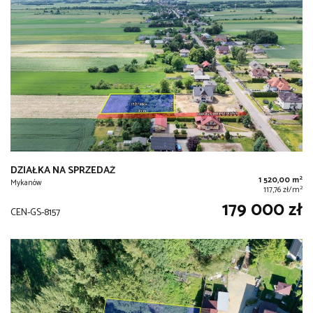
DZIAŁKA NA SPRZEDAŻ
2
1 520,00 m
Mykanów
2
117,76 zł/m
179 000 zł
CEN-GS-8157