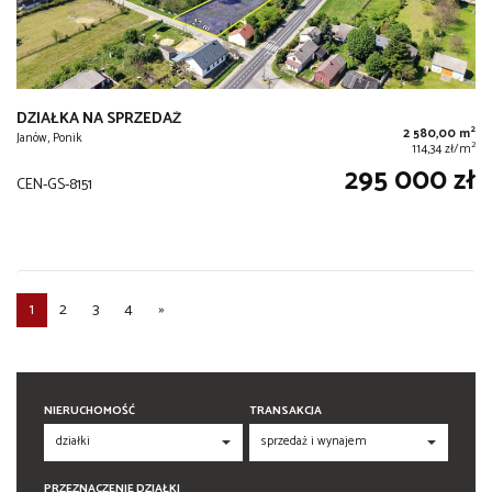
DZIAŁKA NA SPRZEDAŻ
2
2 580,00 m
Janów, Ponik
2
114,34 zł/m
295 000 zł
CEN-GS-8151
1
2
3
4
»
NIERUCHOMOŚĆ
TRANSAKCJA
PRZEZNACZENIE DZIAŁKI