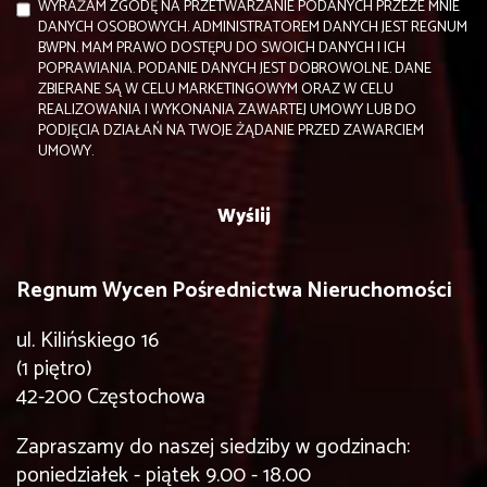
WYRAŻAM ZGODĘ NA PRZETWARZANIE PODANYCH PRZEZE MNIE
DANYCH OSOBOWYCH. ADMINISTRATOREM DANYCH JEST REGNUM
BWPN. MAM PRAWO DOSTĘPU DO SWOICH DANYCH I ICH
POPRAWIANIA. PODANIE DANYCH JEST DOBROWOLNE. DANE
ZBIERANE SĄ W CELU MARKETINGOWYM ORAZ W CELU
REALIZOWANIA I WYKONANIA ZAWARTEJ UMOWY LUB DO
PODJĘCIA DZIAŁAŃ NA TWOJE ŻĄDANIE PRZED ZAWARCIEM
UMOWY.
Regnum Wycen Pośrednictwa Nieruchomości
ul. Kilińskiego 16
(1 piętro)
42-200 Częstochowa
Zapraszamy do naszej siedziby w godzinach:
poniedziałek - piątek 9.00 - 18.00