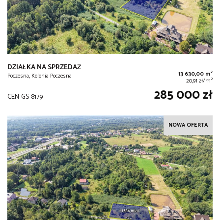
DZIAŁKA NA SPRZEDAŻ
2
13 630,00 m
Poczesna, Kolonia Poczesna
2
20,91 zł/m
285 000 zł
CEN-GS-8179
NOWA OFERTA