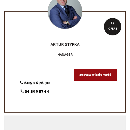
17
OFERT
ARTUR
STYPKA
MANAGER
zostaw wiadomość
605 26 76 30
34 366 57 44