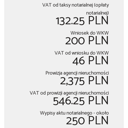
VAT od taksy notarialnej (opłaty
notarialnej)
132.25 PLN
Wniosek do WKW
200 PLN
VAT od wniosku do WKW
46 PLN
Prowizja agencji nieruchomości
2,375 PLN
VAT od prowizji agencji nieruchomości
546.25 PLN
Wypisy aktu notarialnego - około
250 PLN