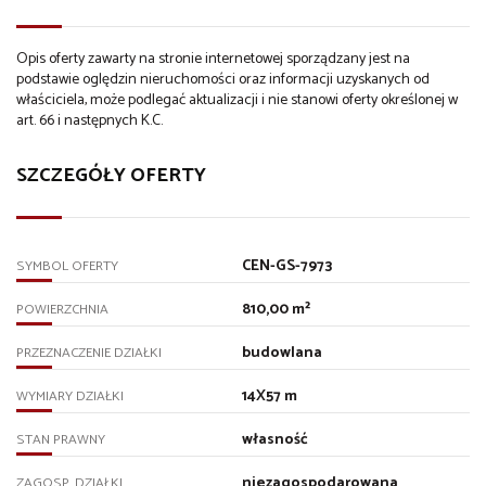
Opis oferty zawarty na stronie internetowej sporządzany jest na
podstawie oględzin nieruchomości oraz informacji uzyskanych od
właściciela, może podlegać aktualizacji i nie stanowi oferty określonej w
art. 66 i następnych K.C.
SZCZEGÓŁY OFERTY
CEN-GS-7973
SYMBOL OFERTY
810,00 m²
POWIERZCHNIA
budowlana
PRZEZNACZENIE DZIAŁKI
14X57 m
WYMIARY DZIAŁKI
własność
STAN PRAWNY
niezagospodarowana
ZAGOSP. DZIAŁKI