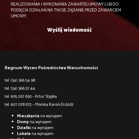
REALIZOWANIA I WYKONANIA ZAWARTEJ UMOWY LUB DO
PODJĘCIA DZIAŁAŃ NA TWOJE ŻĄDANIE PRZED ZAWARCIEM
UMOWY.
Regnum Wycen Pośrednictwa Nieruchomości
tel. (34) 366 54 98
tel. (34) 366 57 44
tel. 605 267 630 - Artur Stypka
tel. 607 078 672 – Monika Karoń-Dróżdż
Mieszkania
na wynajem
Domy
na wynajem
Działki
na wynajem
Lokale
na wynajem