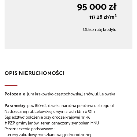
95 000 zł
2
117,28 zł/m
Oblicz ratę kredytu
OPIS NIERUCHOMOŚCI
Położenie:
Jura krakowsko-częstochowska, Janów, ul. Lelowska
Parametry:
pow.810m2, działka narożna położona u zbiegu ul.
Nadrzecznej i ul. Lelowskiej o wymiarach 14m x 57m
Sąsiedztwo: położenie przy drodze krajowej nr 46
MPZP
gminy Janów: teren oznaczony symbolem MNU
Przeznaczenie podstawowe :
- tereny zabudowy mieszkaniowej jednorodzinnej