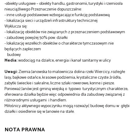
-obiekty usługowe – obiekty handlu, gastronomii, turystyki i rzemiosła
nieuciążliwego Przeznaczenie dopuszczalne:
- inne usługi podstawowe wzbogacające funkcję podstawową
- lokalizacja sieci i urządzeń infrastruktury technicznej
Wyklucza się:
- lokalizację obiektów nie związanych z przeznaczeniem podstawowym
- zabudowę powyżej 50% pow. działki
- lokalizację wszelkich obiektów o charakterze tymczasowym nie
będących zapleczem
budowy
Media:
wodociąg na działce, energia i kanał sanitarny w ulicy
Uwagi:
Ziemia Janowska to malownicza dolina rzeki Wiercicy, rozległe
lasy, bajkowe ostańce, krasowe podziemia, krystaliczne czyste źródła,
zabytki świeckie i sakralne, liczne szlaki rowerowe, konne i piesze.
Ponieważ Janów jest gminą wiejską o typowo turystycznym charakterze,
oferowana działka będzie więc odpowiednia dla zabudowy związanej z
różnorodnymi usługami i handlem.
Miłośnicy aktywnego wypoczynku mogą rozważyć budowę domu w głębi
działki i osiedlenie się w Janowie na stałe.
NOTA PRAWNA