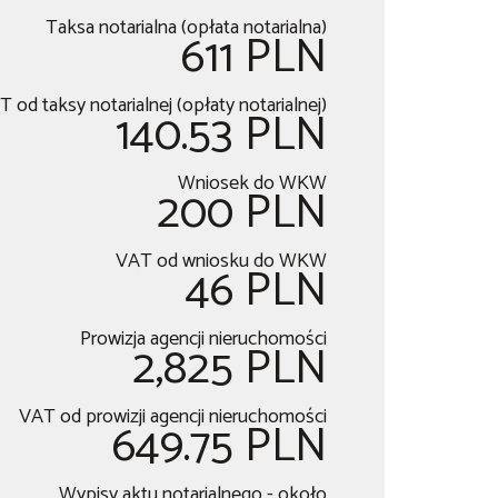
Taksa notarialna (opłata notarialna)
611 PLN
 od taksy notarialnej (opłaty notarialnej)
140.53 PLN
Wniosek do WKW
200 PLN
VAT od wniosku do WKW
46 PLN
Prowizja agencji nieruchomości
2,825 PLN
VAT od prowizji agencji nieruchomości
649.75 PLN
Wypisy aktu notarialnego - około