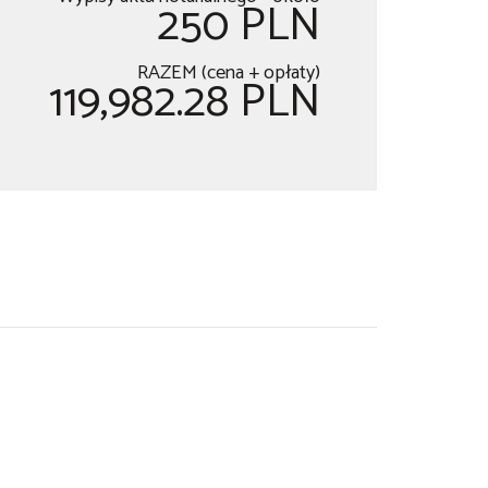
250 PLN
RAZEM (cena + opłaty)
119,982.28 PLN