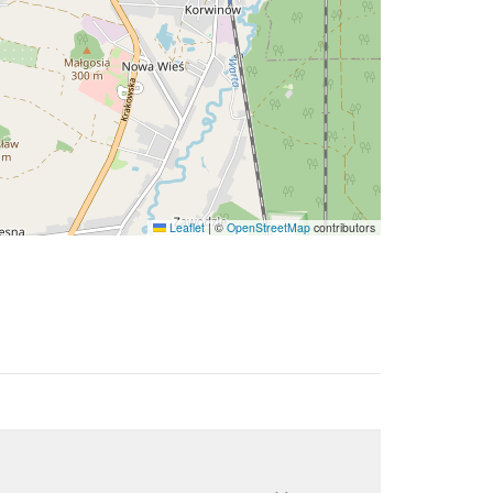
Leaflet
|
©
OpenStreetMap
contributors