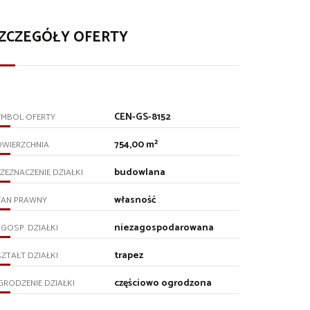
ZCZEGÓŁY OFERTY
CEN-GS-8152
YMBOL OFERTY
754,00 m²
OWIERZCHNIA
budowlana
ZEZNACZENIE DZIAŁKI
własność
TAN PRAWNY
niezagospodarowana
GOSP. DZIAŁKI
trapez
ZTAŁT DZIAŁKI
częściowo ogrodzona
RODZENIE DZIAŁKI