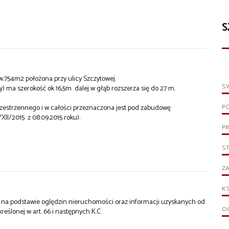
S
w.754m2 położona przy ulicy Szczytowej.
S
y) ma szerokość ok 16,5m dalej w głąb rozszerza się do 27 m.
P
zestrzennego i w całości przeznaczona jest pod zabudowę
II/2015 z 08.09.2015 roku).
PR
S
ZA
KS
st na podstawie oględzin nieruchomości oraz informacji uzyskanych od
OG
kreślonej w art. 66 i następnych K.C.