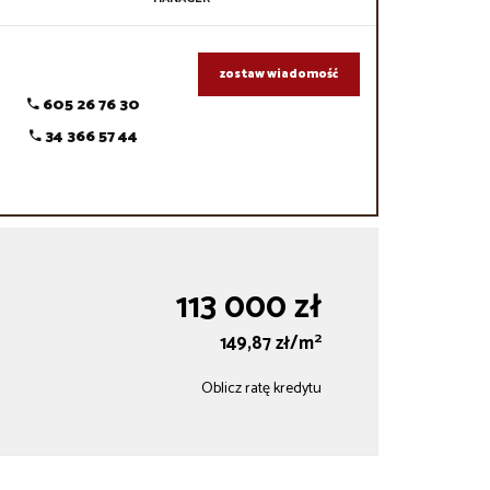
zostaw wiadomość
605 26 76 30
34 366 57 44
113 000 zł
2
149,87 zł/m
Oblicz ratę kredytu