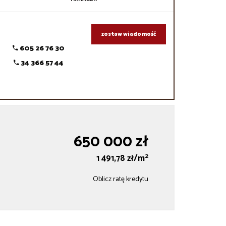
zostaw wiadomość
605 26 76 30
34 366 57 44
650 000 zł
2
1 491,78 zł/m
Oblicz ratę kredytu