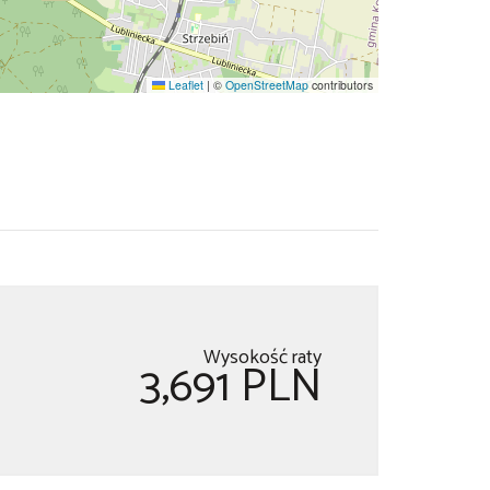
Leaflet
|
©
OpenStreetMap
contributors
Wysokość raty
3,691 PLN