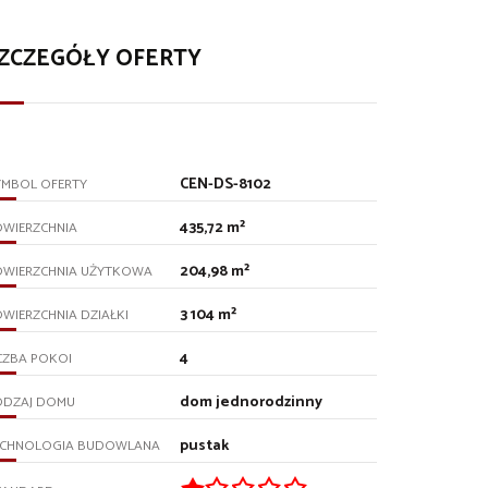
ZCZEGÓŁY OFERTY
CEN-DS-8102
YMBOL OFERTY
435,72 m²
OWIERZCHNIA
204,98 m²
OWIERZCHNIA UŻYTKOWA
3 104 m²
WIERZCHNIA DZIAŁKI
4
CZBA POKOI
dom jednorodzinny
ODZAJ DOMU
pustak
ECHNOLOGIA BUDOWLANA