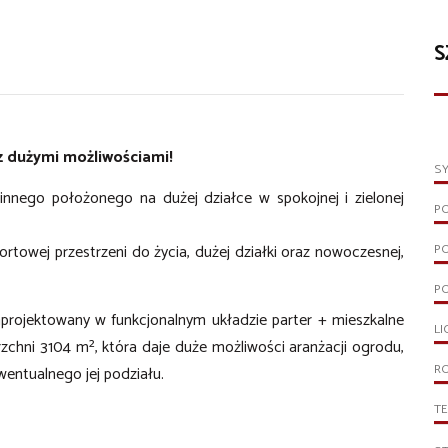
S
 dużymi możliwościami!
S
nego położonego na dużej działce w spokojnej i zielonej
P
rtowej przestrzeni do życia, dużej działki oraz nowoczesnej,
P
PO
projektowany w funkcjonalnym układzie parter + mieszkalne
LI
zchni 3104 m², która daje duże możliwości aranżacji ogrodu,
R
wentualnego jej podziału.
T