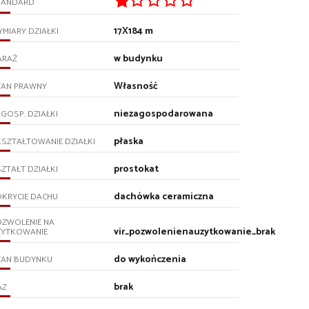
TANDARD
17X184 m
MIARY DZIAŁKI
w budynku
ARAŻ
Własność
TAN PRAWNY
niezagospodarowana
GOSP. DZIAŁKI
płaska
SZTAŁTOWANIE DZIAŁKI
prostokat
ZTAŁT DZIAŁKI
dachówka ceramiczna
KRYCIE DACHU
OZWOLENIE NA
vir_pozwolenienauzytkowanie_brak
ŻYTKOWANIE
do wykończenia
TAN BUDYNKU
brak
AZ