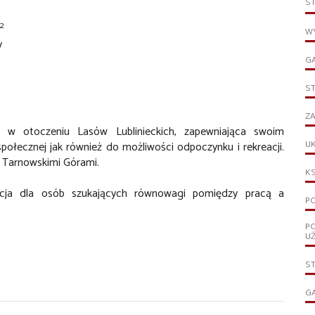
S
2
WY
y
G
S
ZA
 w otoczeniu Lasów Lublinieckich, zapewniająca swoim
UK
połecznej jak również do możliwości odpoczynku i rekreacji.
 Tarnowskimi Górami.
KS
ycja dla osób szukających równowagi pomiędzy pracą a
PO
P
U
S
G