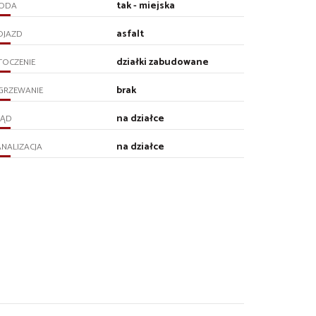
tak - miejska
ODA
asfalt
OJAZD
działki zabudowane
TOCZENIE
brak
GRZEWANIE
na działce
RĄD
na działce
NALIZACJA