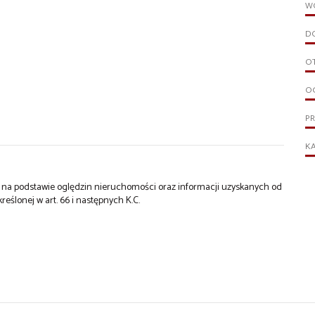
W
D
O
O
P
KA
st na podstawie oględzin nieruchomości oraz informacji uzyskanych od
kreślonej w art. 66 i następnych K.C.