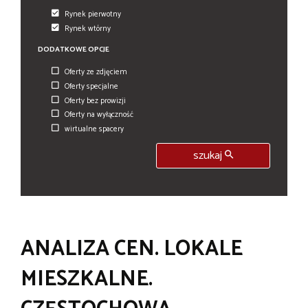
Rynek pierwotny
Rynek wtórny
DODATKOWE OPCJE
Oferty ze zdjęciem
Oferty specjalne
Oferty bez prowizji
Oferty na wyłączność
wirtualne spacery
szukaj
ANALIZA CEN. LOKALE
MIESZKALNE.