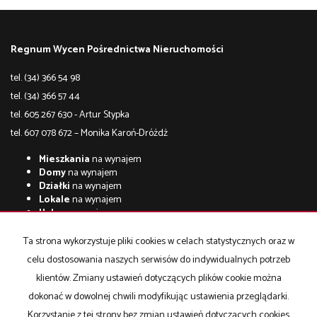
Regnum Wycen Pośrednictwa Nieruchomości
tel. (34) 366 54 98
tel. (34) 366 57 44
tel. 605 267 630 - Artur Stypka
tel. 607 078 672 – Monika Karoń-Dróżdż
Mieszkania
na wynajem
Domy
na wynajem
Działki
na wynajem
Lokale
na wynajem
Hale
na wynajem
Obiekty
na wynajem
Ta strona wykorzystuje pliki cookies w celach statystycznych oraz w
Mieszkania
na sprzedaż
celu dostosowania naszych serwisów do indywidualnych potrzeb
Domy
na sprzedaż
Działki
na sprzedaż
klientów. Zmiany ustawień dotyczących plików cookie można
Lokale
na sprzedaż
dokonać w dowolnej chwili modyfikując ustawienia przeglądarki.
Hale
na sprzedaż
Korzystanie z tej strony bez zmian ustawień dotyczących cookies