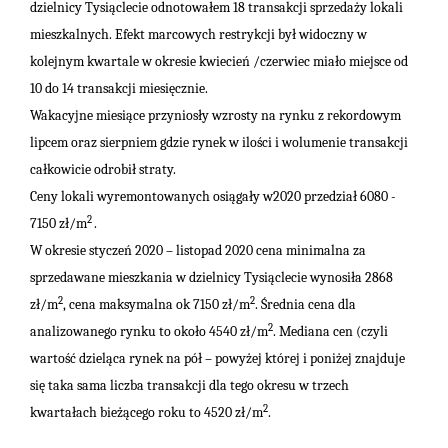
dzielnicy Tysiąclecie odnotowałem 18 transakcji sprzedaży lokali
mieszkalnych.
Efekt marcowych restrykcji był widoczny w
kolejnym kwartale w okresie kwiecień /czerwiec miało miejsce od
10 do 14 transakcji miesięcznie.
Wakacyjne miesiące przyniosły wzrosty na rynku z rekordowym
lipcem oraz sierpniem gdzie rynek w ilości i wolumenie transakcji
całkowicie odrobił straty.
Ceny lokali wyremontowanych osiągały w2020 przedział 6080 -
2
7150 zł/m
.
W okresie styczeń 2020 – listopad 2020 cena minimalna za
sprzedawane mieszkania w dzielnicy Tysiąclecie wynosiła 2868
2
2
zł/m
, cena maksymalna ok 7150 zł/m
. Średnia cena dla
2
analizowanego rynku to około 4540 zł/m
.
Mediana cen (czyli
wartość dzieląca rynek na pół – powyżej której i poniżej znajduje
się taka sama liczba transakcji dla tego okresu w trzech
2
kwartałach bieżącego roku to 4520 zł/m
.