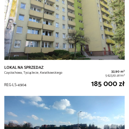
LOKAL NA SPRZEDAŻ
2
32,90 m
Częstochowa, Tysiąclecie, Kwiatkowskiego
2
5 623,10 zł/m
185 000 zł
REG-LS-4904