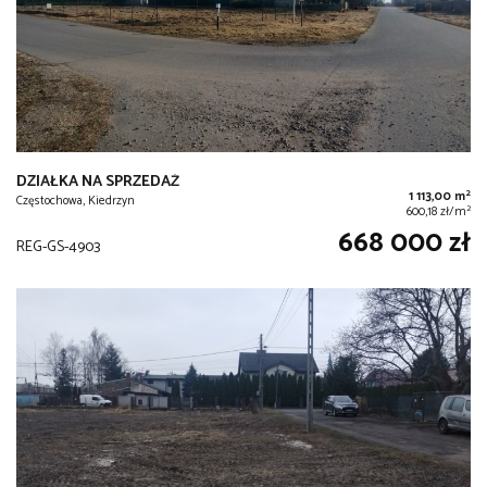
DZIAŁKA NA SPRZEDAŻ
2
1 113,00 m
Częstochowa, Kiedrzyn
2
600,18 zł/m
668 000 zł
REG-GS-4903