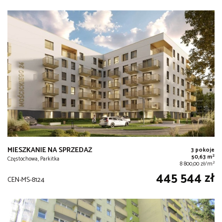
MIESZKANIE NA SPRZEDAŻ
3 pokoje
2
50,63 m
Częstochowa, Parkitka
2
8 800,00 zł/m
445 544 zł
CEN-MS-8124