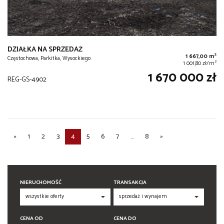
DZIAŁKA NA SPRZEDAŻ
2
1 667,00 m
Częstochowa, Parkitka, Wysockiego
2
1 001,80 zł/m
1 670 000 zł
REG-GS-4902
«
1
2
3
4
5
6
7
...
8
»
NIERUCHOMOŚĆ
TRANSAKCJA
CENA OD
CENA DO