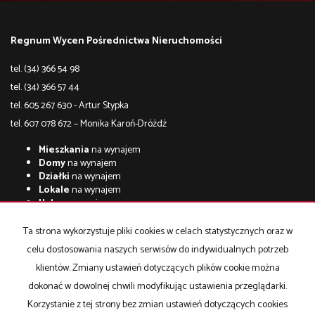
Regnum Wycen Pośrednictwa Nieruchomości
tel. (34) 366 54 98
tel. (34) 366 57 44
tel. 605 267 630 - Artur Stypka
tel. 607 078 672 – Monika Karoń-Dróżdż
Mieszkania
na wynajem
Domy
na wynajem
Działki
na wynajem
Lokale
na wynajem
Hale
na wynajem
Obiekty
na wynajem
Ta strona wykorzystuje pliki cookies w celach statystycznych oraz w
Mieszkania
na sprzedaż
celu dostosowania naszych serwisów do indywidualnych potrzeb
Domy
na sprzedaż
Działki
na sprzedaż
klientów. Zmiany ustawień dotyczących plików cookie można
Lokale
na sprzedaż
dokonać w dowolnej chwili modyfikując ustawienia przeglądarki.
Hale
na sprzedaż
Korzystanie z tej strony bez zmian ustawień dotyczących cookies
Obiekty
na sprzedaż