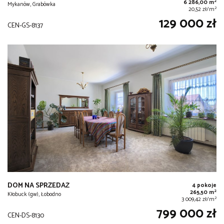
2
6 286,00 m
Mykanów, Grabówka
2
20,52 zł/m
129 000 zł
CEN-GS-8137
DOM NA SPRZEDAŻ
4 pokoje
2
265,50 m
Kłobuck (gw), Łobodno
2
3 009,42 zł/m
799 000 zł
CEN-DS-8130