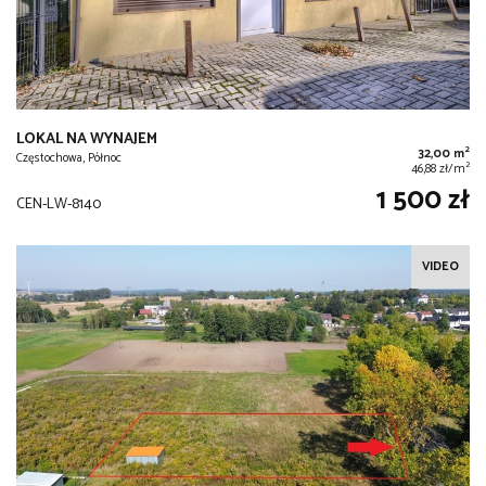
LOKAL NA WYNAJEM
2
32,00 m
Częstochowa, Północ
2
46,88 zł/m
1 500 zł
CEN-LW-8140
VIDEO